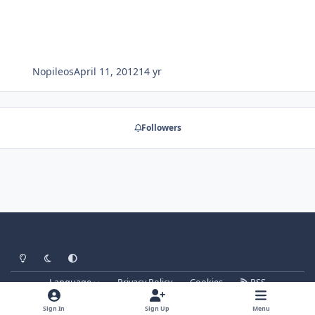
Nopileos
April 11, 2012
14 yr
Followers
Light Mode
Dark Mode
System Preference
Language
Privacy Policy
Cookies
RSS
forum.signalsoft.info
Powered by
Invision Community
Sign In
Sign Up
Menu