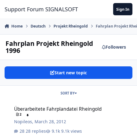
Skip to content
Support Forum SIGNALSOFT
Sign In
Home
Deutsch
Projekt Rheingold
Fahrplan Projekt Rhe
Fahrplan Projekt Rheingold
Followers
1996
Start new topic
SORT BY
Überarbeitete Fahrplandatei Rheingold
Überarbeitete Fahrplandatei Rheingold
2
Nopileos
,
March 28, 2012
28 replies
9.1k views