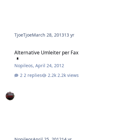
TjoeTjoe
March 28, 2013
13 yr
Alternative Umleiter per Fax
Alternative Umleiter per Fax
Nopileos
,
April 24, 2012
2 replies
2.2k views
Nopileos
April 25, 2012
14 yr