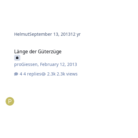
Helmut
September 13, 2013
12 yr
Länge der Güterzüge
Länge der Güterzüge
proGiessen
,
February 12, 2013
4 replies
2.3k views