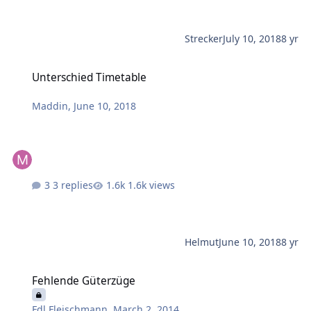
Strecker
July 10, 2018
8 yr
Unterschied Timetable
Unterschied Timetable
Maddin
,
June 10, 2018
3 replies
1.6k views
Helmut
June 10, 2018
8 yr
Fehlende Güterzüge
Fehlende Güterzüge
Fdl Fleischmann
,
March 2, 2014