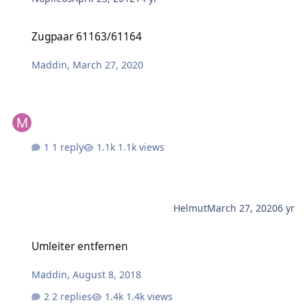
Zugpaar 61163/61164
Zugpaar 61163/61164
Maddin
,
March 27, 2020
1 reply
1.1k views
Helmut
March 27, 2020
6 yr
Umleiter entfernen
Umleiter entfernen
Maddin
,
August 8, 2018
2 replies
1.4k views