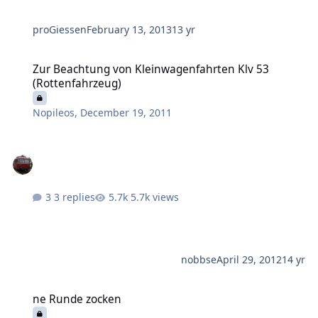
proGiessen
February 13, 2013
13 yr
Zur Beachtung von Kleinwagenfahrten Klv 53 (Rottenfahrzeug)
Zur Beachtung von Kleinwagenfahrten Klv 53
(Rottenfahrzeug)
Nopileos
,
December 19, 2011
3 replies
5.7k views
nobbse
April 29, 2012
14 yr
ne Runde zocken
ne Runde zocken