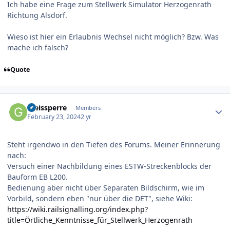
Ich habe eine Frage zum Stellwerk Simulator Herzogenrath
Richtung Alsdorf.
Wieso ist hier ein Erlaubnis Wechsel nicht möglich? Bzw. Was
mache ich falsch?
Quote
Author stats
Gleissperre
Members
February 23, 2024
2 yr
Steht irgendwo in den Tiefen des Forums. Meiner Erinnerung
nach:
Versuch einer Nachbildung eines ESTW-Streckenblocks der
Bauform EB L200.
Bedienung aber nicht über Separaten Bildschirm, wie im
Vorbild, sondern eben "nur über die DET", siehe Wiki:
https://wiki.railsignalling.org/index.php?
title=Örtliche_Kenntnisse_für_Stellwerk_Herzogenrath