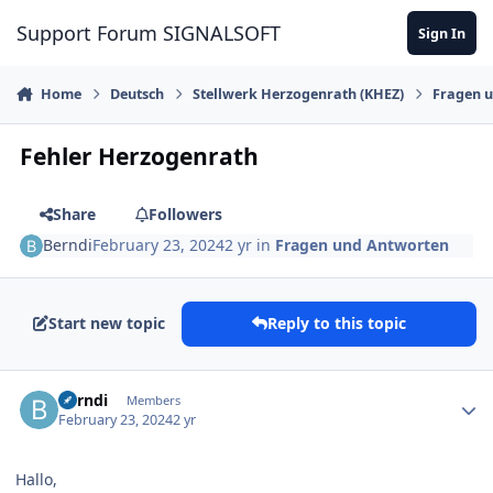
Skip to content
Support Forum SIGNALSOFT
Sign In
Home
Deutsch
Stellwerk Herzogenrath (KHEZ)
Fragen 
Fehler Herzogenrath
Share
Followers
Berndi
February 23, 2024
2 yr
in
Fragen und Antworten
Start new topic
Reply to this topic
Author stats
Berndi
Members
February 23, 2024
2 yr
Hallo,