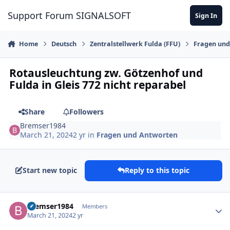
Skip to content
Support Forum SIGNALSOFT
Sign In
Home
Deutsch
Zentralstellwerk Fulda (FFU)
Fragen und
Rotausleuchtung zw. Götzenhof und
Fulda in Gleis 772 nicht reparabel
Share
Followers
Bremser1984
March 21, 2024
2 yr
in
Fragen und Antworten
Start new topic
Reply to this topic
Author stats
Bremser1984
Members
March 21, 2024
2 yr