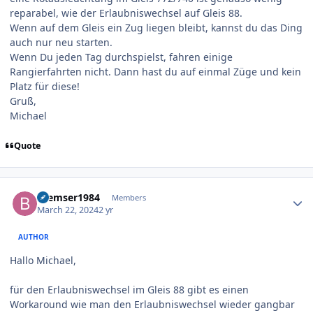
reparabel, wie der Erlaubniswechsel auf Gleis 88.
Wenn auf dem Gleis ein Zug liegen bleibt, kannst du das Ding
auch nur neu starten.
Wenn Du jeden Tag durchspielst, fahren einige
Rangierfahrten nicht. Dann hast du auf einmal Züge und kein
Platz für diese!
Gruß,
Michael
Quote
Author stats
Bremser1984
Members
March 22, 2024
2 yr
AUTHOR
Hallo Michael,
für den Erlaubniswechsel im Gleis 88 gibt es einen
Workaround wie man den Erlaubniswechsel wieder gangbar