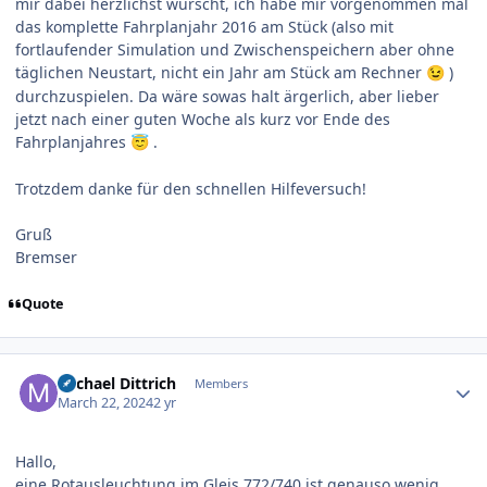
mir dabei herzlichst wurscht, ich habe mir vorgenommen mal
das komplette Fahrplanjahr 2016 am Stück (also mit
fortlaufender Simulation und Zwischenspeichern aber ohne
täglichen Neustart, nicht ein Jahr am Stück am Rechner
)
😉
durchzuspielen. Da wäre sowas halt ärgerlich, aber lieber
jetzt nach einer guten Woche als kurz vor Ende des
Fahrplanjahres
.
😇
Trotzdem danke für den schnellen Hilfeversuch!
Gruß
Bremser
Quote
Author stats
Michael Dittrich
Members
March 22, 2024
2 yr
Hallo,
eine Rotausleuchtung im Gleis 772/740 ist genauso wenig