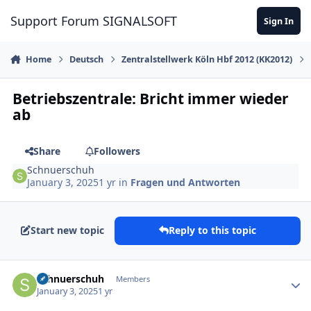
Skip to content
Support Forum SIGNALSOFT
Sign In
Home
Deutsch
Zentralstellwerk Köln Hbf 2012 (KK2012)
Betriebszentrale: Bricht immer wieder
ab
Share
Followers
Schnuerschuh
January 3, 2025
1 yr
in
Fragen und Antworten
Start new topic
Reply to this topic
Author stats
Schnuerschuh
Members
January 3, 2025
1 yr