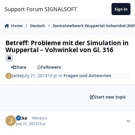
Skip to content
Support Forum SIGNALSOFT
Sign In
Home
Deutsch
Zentralstellwerk Wuppertal-Vohwinkel (KW
Betreff: Probleme mit der Simulation in
Wuppertal – Vohwinkel von Gl. 316
Share
Followers
Jacke
July 21, 2013
13 yr
in
Fragen und Antworten
Start new topic
Author stats
Jacke
Members
July 21, 2013
13 yr