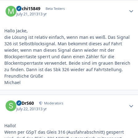
Author stats
michi15849
Beta Testers
July 21, 2013
13 yr
Hallo Jacke,
die Lösung ist relativ einfach, wenn man es weiß. Das Signal
326 ist Selbstblocksignal. Man bekommt dieses auf Fahrt
wieder, wenn man dieses Signal dann wieder mit der
Blocksperrtaste sperrt und dann einen Zähler für die
Blockentsperrtaste verwendet. Beide sind im grauen Bereich
zu finden. Dann ist das Sbk 326 wieder auf Fahrtstellung.
Freundliche Grüße
Michael
Author stats
SpDrS60
Moderators
July 22, 2013
13 yr
Hallo!
Wenn per GSpT das Gleis 316 (Ausfahrabschnitt) gesperrt