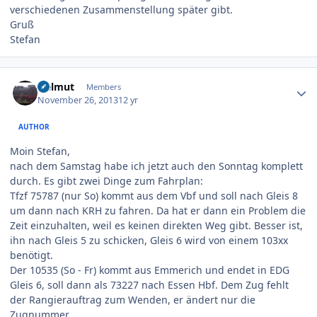
verschiedenen Zusammenstellung später gibt.
Gruß
Stefan
Author stats
Helmut
Members
November 26, 2013
12 yr
AUTHOR
Moin Stefan,
nach dem Samstag habe ich jetzt auch den Sonntag komplett
durch. Es gibt zwei Dinge zum Fahrplan:
Tfzf 75787 (nur So) kommt aus dem Vbf und soll nach Gleis 8
um dann nach KRH zu fahren. Da hat er dann ein Problem die
Zeit einzuhalten, weil es keinen direkten Weg gibt. Besser ist,
ihn nach Gleis 5 zu schicken, Gleis 6 wird von einem 103xx
benötigt.
Der 10535 (So - Fr) kommt aus Emmerich und endet in EDG
Gleis 6, soll dann als 73227 nach Essen Hbf. Dem Zug fehlt
der Rangierauftrag zum Wenden, er ändert nur die
Zugnummer.