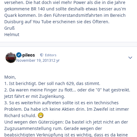
versehen. Die hat doch viel mehr Power als die in die Jahre
gekommene BR 140 und sollte deshalb etwas besser aus'm
Quark kommen. In den Führerstandsmitfahrten im Bereich
Duisburg auf You Tube erscheinen sie des Öfteren.
Gruß
Helmut
Author stats
Nopileos
Editors
November 19, 2013
12 yr
Moin,
1. Ist berichtigt. Der soll nach 629, das stimmt.
2. Da waren meine Finger zu flott... oder die "0" hat gestreikt.
Jetzt fährt er mit Zuglenkung.
3. So es weiterhin auftreten sollte ist es ein technisches
Problem. Da habe ich keine Aktien drin. Im Zweifel ist immer
Richard schuld.
Und wegen den Güterzügen: Da bastel ich jetzt nicht an der
Zugzusammenstellung rum. Gerade wegen der
beabsichtigten Verknüpfung ist es wichtig, dass es da keine