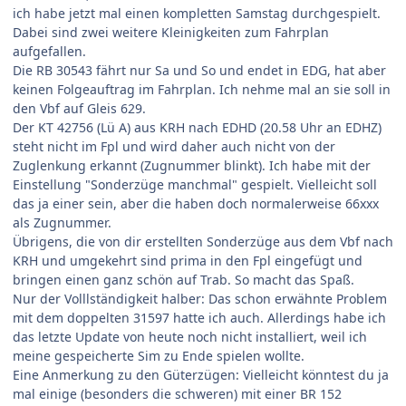
ich habe jetzt mal einen kompletten Samstag durchgespielt.
Dabei sind zwei weitere Kleinigkeiten zum Fahrplan
aufgefallen.
Die RB 30543 fährt nur Sa und So und endet in EDG, hat aber
keinen Folgeauftrag im Fahrplan. Ich nehme mal an sie soll in
den Vbf auf Gleis 629.
Der KT 42756 (Lü A) aus KRH nach EDHD (20.58 Uhr an EDHZ)
steht nicht im Fpl und wird daher auch nicht von der
Zuglenkung erkannt (Zugnummer blinkt). Ich habe mit der
Einstellung "Sonderzüge manchmal" gespielt. Vielleicht soll
das ja einer sein, aber die haben doch normalerweise 66xxx
als Zugnummer.
Übrigens, die von dir erstellten Sonderzüge aus dem Vbf nach
KRH und umgekehrt sind prima in den Fpl eingefügt und
bringen einen ganz schön auf Trab. So macht das Spaß.
Nur der Volllständigkeit halber: Das schon erwähnte Problem
mit dem doppelten 31597 hatte ich auch. Allerdings habe ich
das letzte Update von heute noch nicht installiert, weil ich
meine gespeicherte Sim zu Ende spielen wollte.
Eine Anmerkung zu den Güterzügen: Vielleicht könntest du ja
mal einige (besonders die schweren) mit einer BR 152