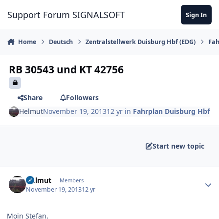
Skip to content
Support Forum SIGNALSOFT
Sign In
Home
Deutsch
Zentralstellwerk Duisburg Hbf (EDG)
Fah
RB 30543 und KT 42756
Share
Followers
Helmut
November 19, 2013
12 yr
in
Fahrplan Duisburg Hbf
Start new topic
Author stats
Helmut
Members
November 19, 2013
12 yr
Moin Stefan,