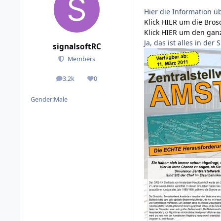
Hier die Information ü
Klick HIER um die Bros
Klick HIER um den ganz
Ja, das ist alles in der 
signalsoftRC
Members
3.2k
0
posts
Reputation
Gender:
Male