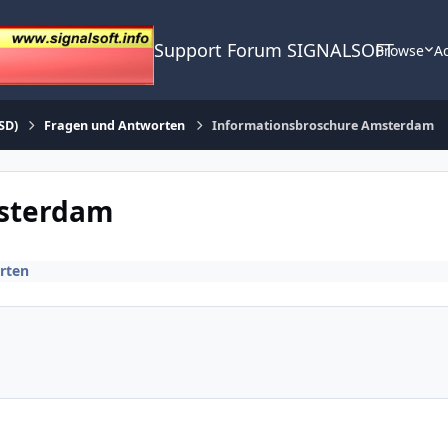
Support Forum SIGNALSOFT
Browse
Ac
SD)
Fragen und Antworten
Informationsbroschure Amsterdam
msterdam
rten