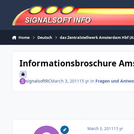
Skip to content
Home
Deutsch
das Zentralstellwerk Amsterdam Hbf (A
Informationsbroschure A
signalsoftRC
March 3, 2011
15 yr
in
Fragen und Antwo
March 3, 2011
15 yr