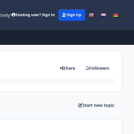
tivity
Existing user? Sign In
Sign Up
Share
Followers
Start new topic