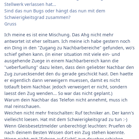
Stellwerk verlassen hat...
Sind das nun Bugs oder hängt das nun mit dem
Schwierigkeitsgrad zusammen?
Gruss
Ich meine es ist eine Mischung. Das Ahg nicht mehr
antwortet ist eher seltsam. Ich meine ich habe gestern noch
ein Ding in den "Zugang zu Nachbarbereiche" gefunden, wo's
schief gehen kann. (in einer situation mit viele ein- und
ausgehende Zuege in einem Nachbarbereich kann die
"ueberfuellung" dazu leiten, dass dein geliebter Nachbar den
Zug zuruecksendet den du gerade geschickt hast. Den haette
er eigentlich dann verweigern muessen, damit es nicht
totlauft beim Nachbar. Jedoch verweigert er nicht, sondern
laesst den Zug wenden... So war das nicht geplant.)
Warum dein Nachbar das Telefon nicht annehmt, muss ich
mal reinschauen.
Weichen nicht mehr freischalten: Ruf techniker an. Der kann's
vielleicht loesen. Hat mit dem Schwierigkeitsgrad zu tun :-)
Wenn Gleisbesetztmelder unberechtigt leuchten: Pruefen ob
nach deinem Besten Wissen dort ein Zug stehen koennte.
Wenn nicht: mit "Fahren auf Sicht" zug drueber schicken.