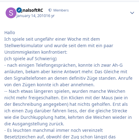
Author stats
signalsoftRC
Members
January 14, 2010
16 yr
Hallo
Ich spiele seit ungefähr einer Woche mit dem
Stellwerksimulator und wurde seit dem mit ein paar
Unstimmigkeiten konfrontiert:
(ich spiele auf Schwierig)
- nach einigen Telefongesprächen, konnte ich zwar Ah-G
anläuten, bekam aber keine Antwort mehr. Das Gleiche mit
den Signaltelefonen an denen definitiv Züge standen. Anrufe
von den Zügen konnte ich aber annehmen.
-- Nach etwas längeren spielen, wurden manche Weichen
nicht mehr freigeschalten. Ein Klicken mit der Maus (wie in
der Beschreibung angegeben) hat nichts geholfen. Erst als
ich einen Zug darüber fahren liess, der die gleiche Strecke
wie die Durchkupplung hatte, kehrten die Weichen wieder in
die Ausgangstellung zurück.
- Es leuchten manchmal immer noch vereinzelt
Besetztzeichen auf, obwohl der Zug schon längst das