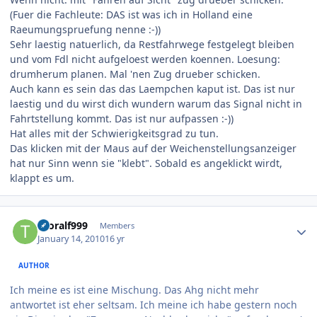
(Fuer die Fachleute: DAS ist was ich in Holland eine
Raeumungspruefung nenne :-))
Sehr laestig natuerlich, da Restfahrwege festgelegt bleiben
und vom Fdl nicht aufgeloest werden koennen. Loesung:
drumherum planen. Mal 'nen Zug drueber schicken.
Auch kann es sein das das Laempchen kaput ist. Das ist nur
laestig und du wirst dich wundern warum das Signal nicht in
Fahrtstellung kommt. Das ist nur aufpassen :-))
Hat alles mit der Schwierigkeitsgrad zu tun.
Das klicken mit der Maus auf der Weichenstellungsanzeiger
hat nur Sinn wenn sie "klebt". Sobald es angeklickt wirdt,
klappt es um.
Author stats
thoralf999
Members
January 14, 2010
16 yr
AUTHOR
Ich meine es ist eine Mischung. Das Ahg nicht mehr
antwortet ist eher seltsam. Ich meine ich habe gestern noch