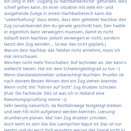
ein Ding in den "Zugang zu Nachbarbereiche" gefunden, wo's
schief gehen kann. (in einer situation mit viele ein- und
ausgehende Zuege in einem Nachbarbereich kann die
"ueberfuellung" dazu leiten, dass dein geliebter Nachbar den
Zug zuruecksendet den du gerade geschickt hast. Den haette
er eigentlich dann verweigern muessen, damit es nicht
totlauft beim Nachbar. Jedoch verweigert er nicht, sondern
laesst den Zug wenden... So war das nicht geplant.)
Warum dein Nachbar das Telefon nicht annehmt, muss ich
mal reinschauen.
Weichen nicht mehr freischalten: Ruf techniker an. Der kann's
vielleicht loesen. Hat mit dem Schwierigkeitsgrad zu tun :-)
Wenn Gleisbesetztmelder unberechtigt leuchten: Pruefen ob
nach deinem Besten Wissen dort ein Zug stehen koennte.
Wenn nicht: mit "Fahren auf Sicht" zug drueber schicken.
(Fuer die Fachleute: DAS ist was ich in Holland eine
Raeumungspruefung nenne :-))
Sehr laestig natuerlich, da Restfahrwege festgelegt bleiben
und vom Fdl nicht aufgeloest werden koennen. Loesung:
drumherum planen. Mal 'nen Zug drueber schicken.
Auch kann es sein das das Laempchen kaput ist. Das ist nur
laestig und du wirst dich wundern warum das Signal nicht in