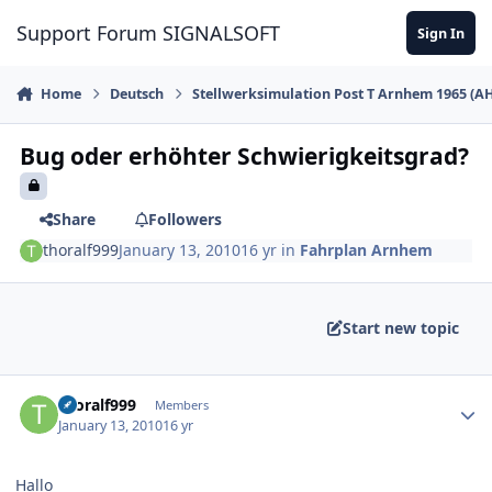
Skip to content
Support Forum SIGNALSOFT
Sign In
Home
Deutsch
Stellwerksimulation Post T Arnhem 1965 (A
Bug oder erhöhter Schwierigkeitsgrad?
Share
Followers
thoralf999
January 13, 2010
16 yr
in
Fahrplan Arnhem
Start new topic
Author stats
thoralf999
Members
January 13, 2010
16 yr
Hallo