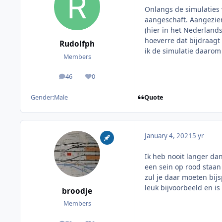
Onlangs de simulaties v
aangeschaft. Aangezien
(hier in het Nederlands
hoeverre dat bijdraagt
Rudolfph
ik de simulatie daarom
Members
46
0
posts
Reputation
Quote
Gender:
Male
January 4, 2021
5 yr
Ik heb nooit langer da
een sein op rood staan 
zul je daar moeten bij
leuk bijvoorbeeld en i
broodje
Members