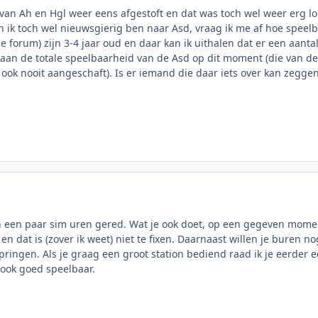
an Ah en Hgl weer eens afgestoft en dat was toch wel weer erg loll
 ik toch wel nieuwsgierig ben naar Asd, vraag ik me af hoe speelb
e forum) zijn 3-4 jaar oud en daar kan ik uithalen dat er een aanta
 aan de totale speelbaarheid van de Asd op dit moment (die van de
 ook nooit aangeschaft). Is er iemand die daar iets over kan zegge
n een paar sim uren gered. Wat je ook doet, op een gegeven moment 
en dat is (zover ik weet) niet te fixen. Daarnaast willen je buren no
springen. Als je graag een groot station bediend raad ik je eerder
s ook goed speelbaar.