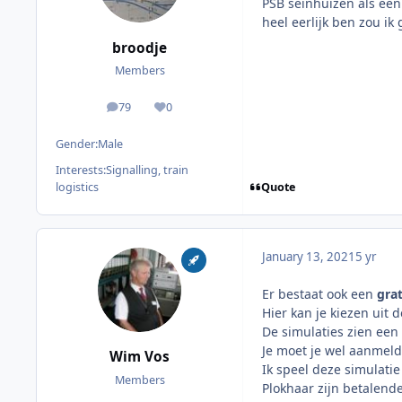
PSB seinhuizen als een 
heel eerlijk ben zou ik
broodje
Members
79
0
posts
Reputation
Gender:
Male
Interests:
Signalling, train
Quote
logistics
January 13, 2021
5 yr
Er bestaat ook een
grat
Hier kan je kiezen uit
De simulaties zien een 
Je moet je wel aanmelde
Wim Vos
Ik speel deze simulatie
Members
Plokhaar zijn betalende