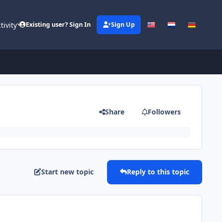
tivity
Existing user? Sign In
Sign Up
Share
Followers
Start new topic
Reply to this topic