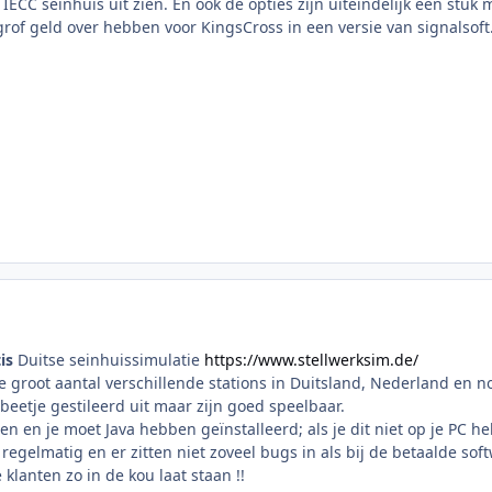
IECC seinhuis uit zien. En ook de opties zijn uiteindelijk een stuk
 grof geld over hebben voor KingsCross in een versie van signalsoft
is
Duitse seinhuissimulatie
https://www.stellwerksim.de/
 de groot aantal verschillende stations in Duitsland, Nederland en 
beetje gestileerd uit maar zijn goed speelbaar.
n en je moet Java hebben geïnstalleerd; als je dit niet op je PC hebt
 regelmatig en er zitten niet zoveel bugs in als bij de betaalde sof
 klanten zo in de kou laat staan !!