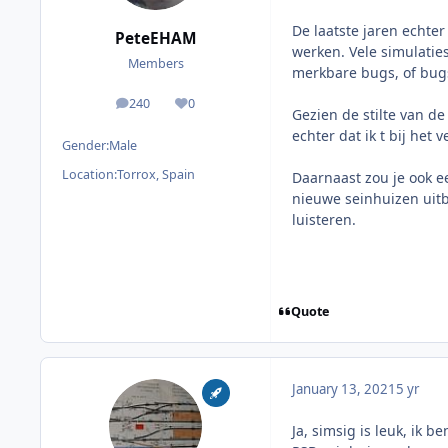
De laatste jaren echte
PeteEHAM
werken. Vele simulaties
Members
merkbare bugs, of bugs
240
0
posts
Reputation
Gezien de stilte van de
echter dat ik t bij het 
Gender:
Male
Location:
Torrox, Spain
Daarnaast zou je ook e
nieuwe seinhuizen uitb
luisteren.
Quote
January 13, 2021
5 yr
Ja, simsig is leuk, ik 