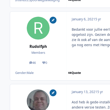
Interests:
Spoorwegbeveiliging
January 6, 2021
5 yr
Bedankt voor jullie ee
opgelost zijn. Gezien d
zie ik ook af van de aa
ga nog eens met Hengel
Rudolfph
Members
46
0
posts
Reputation
Quote
Gender:
Male
January 13, 2021
5 yr
Asd heb ik gede-insta
andere versie testen. Z