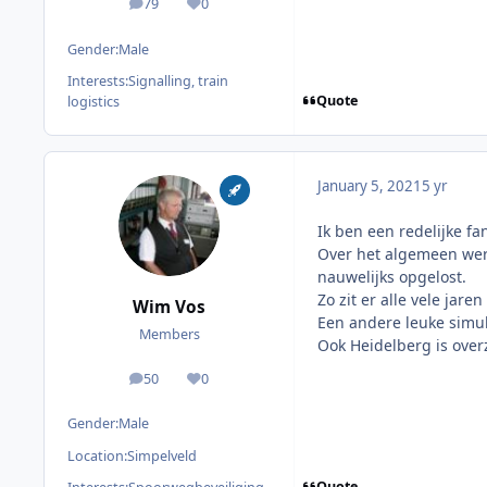
79
0
posts
Reputation
Gender:
Male
Interests:
Signalling, train
Quote
logistics
January 5, 2021
5 yr
Ik ben een redelijke fa
Over het algemeen wer
nauwelijks opgelost.
Zo zit er alle vele ja
Wim Vos
Een andere leuke simul
Members
Ook Heidelberg is overz
50
0
posts
Reputation
Gender:
Male
Location:
Simpelveld
Quote