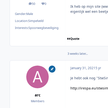
50
0
posts
Reputation
Ik heb op mijn site (w
eigenlijk wel een beetje
Gender:
Male
Location:
Simpelveld
Interests:
Spoorwegbeveiliging
Quote
3 weeks later...
January 31, 2021
5 yr
Je hebt ook nog "StwSim
http://irespa.eu/stwsi
arc
Members