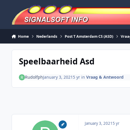
Skip to content
Home
Nederlands
Post T Amsterdam CS (ASD)
Vraa
Speelbaarheid Asd
Rudolfph
January 3, 2021
5 yr
in
Vraag & Antwoord
January 3, 2021
5 yr