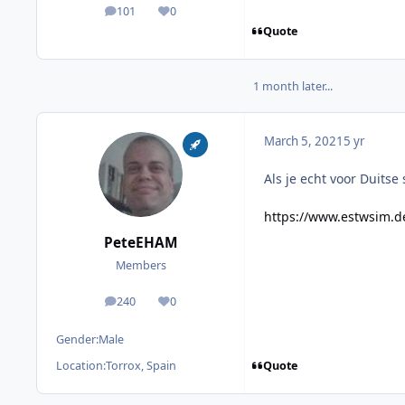
101
0
posts
Reputation
Quote
1 month later...
March 5, 2021
5 yr
Als je echt voor Duitse
https://www.estwsim.d
PeteEHAM
Members
240
0
posts
Reputation
Gender:
Male
Quote
Location:
Torrox, Spain