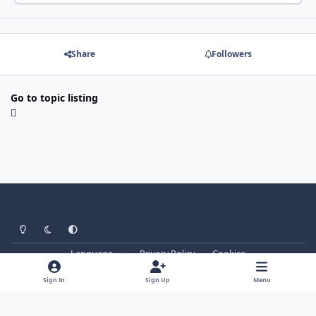
Share
Followers
Go to topic listing
Light Mode
Dark Mode
System Preference
Language
Privacy Policy
Cookies
forum.signalsoft.info
Powered by
Invision Community
Sign In
Sign Up
Menu