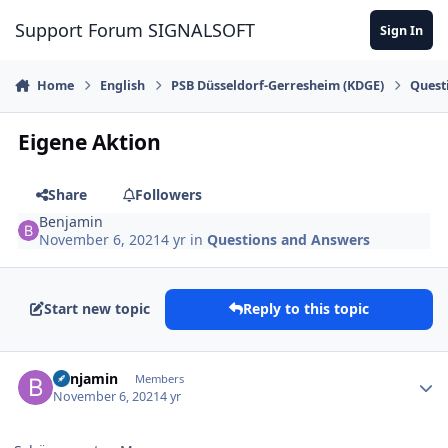
Skip to content
Support Forum SIGNALSOFT
Sign In
Home
English
PSB Düsseldorf-Gerresheim (KDGE)
Quest
Eigene Aktion
Share
Followers
Benjamin
November 6, 2021
4 yr
in
Questions and Answers
Start new topic
Reply to this topic
Author stats
Benjamin
Members
November 6, 2021
4 yr