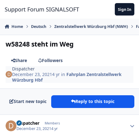
Skip to content
Support Forum SIGNALSOFT
Sign In
Home
Deutsch
Zentralstellwerk Würzburg Hbf (NWH)
F
w58248 steht im Weg
Share
Followers
Dispatcher
December 23, 2021
4 yr
in
Fahrplan Zentralstellwerk
Würzburg Hbf
Start new topic
Reply to this topic
Author stats
Dispatcher
Members
December 23, 2021
4 yr