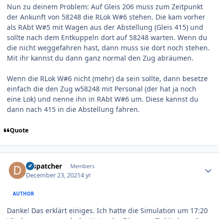
Nun zu deinem Problem: Auf Gleis 206 muss zum Zeitpunkt
der Ankunft von 58248 die RLok W#6 stehen. Die kam vorher
als RAbt W#5 mit Wagen aus der Abstellung (Gleis 415) und
sollte nach dem Entkuppeln dort auf 58248 warten. Wenn du
die nicht weggefahren hast, dann muss sie dort noch stehen.
Mit ihr kannst du dann ganz normal den Zug abräumen.
Wenn die RLok W#6 nicht (mehr) da sein sollte, dann besetze
einfach die den Zug w58248 mit Personal (der hat ja noch
eine Lok) und nenne ihn in RAbt W#6 um. Diese kannst du
dann nach 415 in die Abstellung fahren.
Quote
Author stats
Dispatcher
Members
December 23, 2021
4 yr
AUTHOR
Danke! Das erklärt einiges. Ich hatte die Simulation um 17:20