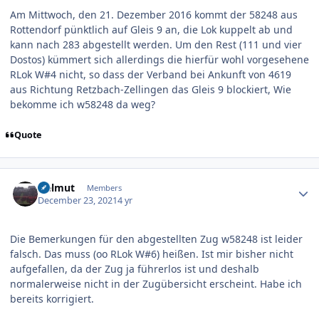
Am Mittwoch, den 21. Dezember 2016 kommt der 58248 aus
Rottendorf pünktlich auf Gleis 9 an, die Lok kuppelt ab und
kann nach 283 abgestellt werden. Um den Rest (111 und vier
Dostos) kümmert sich allerdings die hierfür wohl vorgesehene
RLok W#4 nicht, so dass der Verband bei Ankunft von 4619
aus Richtung Retzbach-Zellingen das Gleis 9 blockiert, Wie
bekomme ich w58248 da weg?
Quote
Author stats
Helmut
Members
December 23, 2021
4 yr
Die Bemerkungen für den abgestellten Zug w58248 ist leider
falsch. Das muss (oo RLok W#6) heißen. Ist mir bisher nicht
aufgefallen, da der Zug ja führerlos ist und deshalb
normalerweise nicht in der Zugübersicht erscheint. Habe ich
bereits korrigiert.