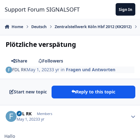
Skip to content
Support Forum SIGNALSOFT
Sign In
Home
Deutsch
Zentralstellwerk Köln Hbf 2012 (KK2012)
Plötzliche verspätung
Share
Followers
FDL RK
May 1, 2023
3 yr
in
Fragen und Antworten
Start new topic
Reply to this topic
Author stats
FDL RK
Members
May 1, 2023
3 yr
Hallo