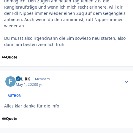
unmöglich. Den Zügen am neuen Tag fehlen z.B. die
Rangieraufträge und wenn ich mich recht erinnere, will dir
der Fdl Nippes immer wieder einen Zug auf dem Gegengleis
anbieten. Auch wenn du den annimmst, ruft Nippes immer
wieder an.
Du musst also irgendwann die Sim sowieso neu starten, also
dann am besten ziemlich früh.
Quote
Author stats
FDL RK
Members
May 1, 2023
3 yr
AUTHOR
Alles klar danke für die info
Quote