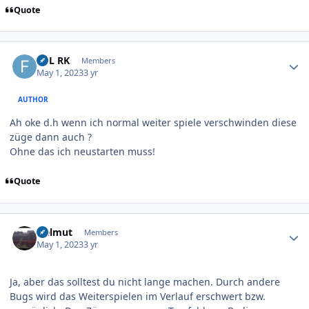
Quote
Author stats
FDL RK
Members
May 1, 2023
3 yr
AUTHOR
Ah oke d.h wenn ich normal weiter spiele verschwinden diese
züge dann auch ?
Ohne das ich neustarten muss!
Quote
Author stats
Helmut
Members
May 1, 2023
3 yr
Ja, aber das solltest du nicht lange machen. Durch andere
Bugs wird das Weiterspielen im Verlauf erschwert bzw.