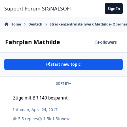
Skip to content
Support Forum SIGNALSOFT
Sign In
Home
Deutsch
Streckenzentralstellwerk Mathilde (Oberha
Fahrplan Mathilde
Followers
Start new topic
SORT BY
Züge mit BR 140 bespannt
Züge mit BR 140 bespannt
Infoman
,
April 24, 2017
5 replies
1.5k views