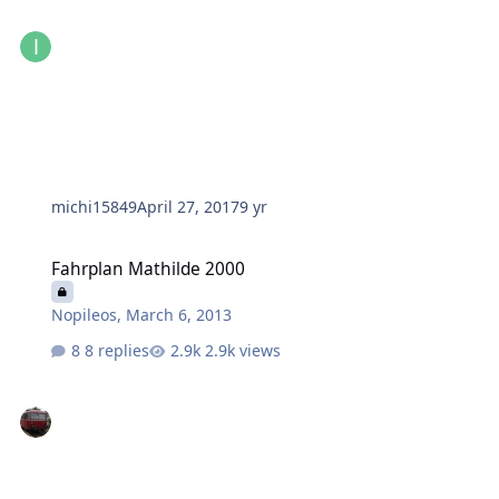
michi15849
April 27, 2017
9 yr
Fahrplan Mathilde 2000
Fahrplan Mathilde 2000
Nopileos
,
March 6, 2013
8 replies
2.9k views