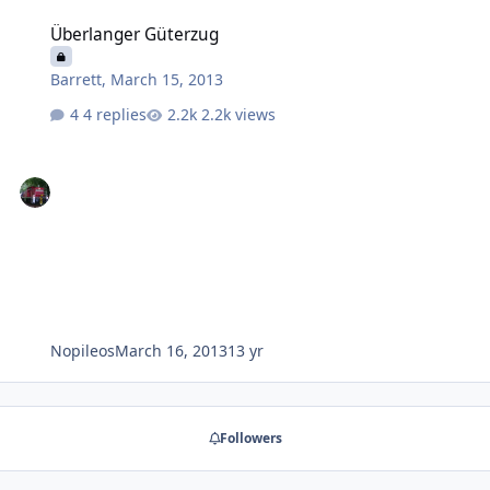
Überlanger Güterzug
Überlanger Güterzug
Barrett
,
March 15, 2013
4 replies
2.2k views
Nopileos
March 16, 2013
13 yr
Followers