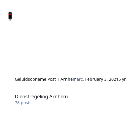
Geluidsopname Post T Arnhem
arc
,
February 3, 2021
5 yr
Dienstregeling Arnhem
Dienstregeling Arnhem
78
posts