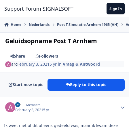
Skip to content
Support Forum SIGNALSOFT
Sign In
Home
Nederlands
Post T Simulatie Arnhem 1965 (AH)
V
Geluidsopname Post T Arnhem
Share
Followers
arc
February 3, 2021
5 yr
in
Vraag & Antwoord
Start new topic
Reply to this topic
Author stats
arc
Members
February 3, 2021
5 yr
Ik weet niet of dit al eens gedeeld was, maar ik kwam deze