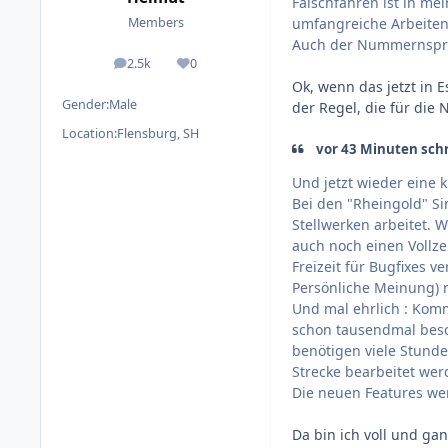
Falschfahren ist in me
umfangreiche Arbeiten 
Members
Auch der Nummernsprun
2.5k
0
posts
Reputation
Ok, wenn das jetzt in 
Gender:
Male
der Regel, die für die 
Location:
Flensburg, SH
vor 43 Minuten schr
Und jetzt wieder eine kl
Bei den "Rheingold" Si
Stellwerken arbeitet. W
auch noch einen Vollzei
Freizeit für Bugfixes 
Persönliche Meinung) n
Und mal ehrlich : Komm
schon tausendmal besch
benötigen viele Stund
Strecke bearbeitet we
Die neuen Features we
Da bin ich voll und ga