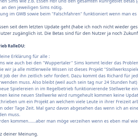
inen Sims wie z.B. Essen Hbf und den gesamten Ruhrgebiet betas (ab
an den jeweiligen Sims nötig.
g im GWB sowie beim "Falschfahren" funktioniert wenn man es n
Essen seit dem letzten Update geht (habe ich noch nicht wieder ges
Nutzer zugänglich ist. Die Betas sind für den Nutzer ja noch Zukun
ieb RalleDU:
eine Erklärung für alle :
ms wie auch bei den "Wuppertaler" Sims kommt leider das Problem
ie wir ja alle mittlerweile Wissen ist dieses Projekt "Stellwerksspi
t Job der ihn zeitlich sehr fordert. Dazu kommt das Richard für je
verwenden muss. Also bleibt (weil auch sein tag nur 24 Stunden ha
eue Spielereien in im Regelbetrieb funktionierende Stellwerke ei
en keine neuen Stellwerke wird rumgeheult kommen keine Updates 
rieben um ein Projekt an welchem viele Leute in ihrer Freizeit a
en oder Tage Zeit. Mal ganz davon abgesehen das wenn ich an ein
rden muss.
rden kommen......aber man möge verzeihen wenn es eben mal wied
nz deiner Meinung.