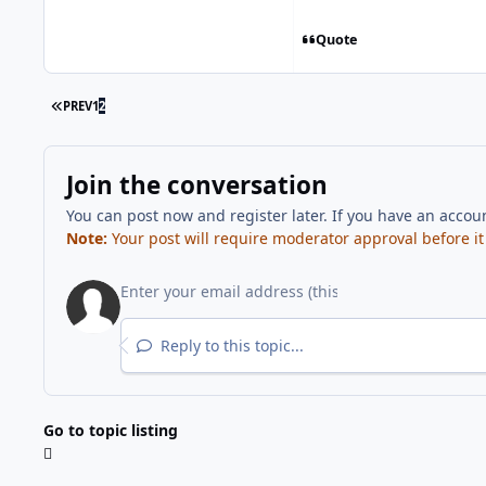
Quote
FIRST PAGE
PREV
1
2
Join the conversation
You can post now and register later. If you have an accou
Note:
Your post will require moderator approval before it w
Reply to this topic...
Go to topic listing