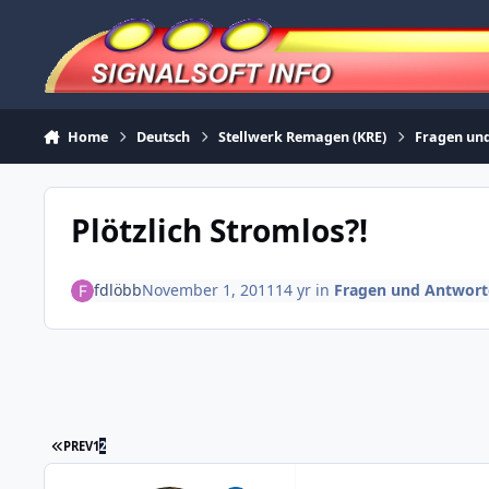
Skip to content
Home
Deutsch
Stellwerk Remagen (KRE)
Fragen un
Plötzlich Stromlos?!
fdlöbb
November 1, 2011
14 yr
in
Fragen und Antwort
FIRST PAGE
PREV
1
2