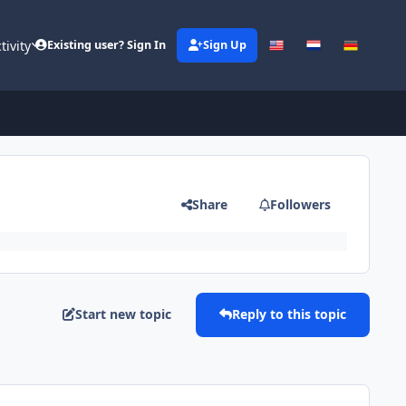
tivity
Existing user? Sign In
Sign Up
Share
Followers
Start new topic
Reply to this topic