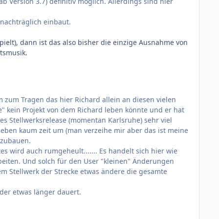
 Version 3.7) definitiv möglich. Allerdings sind hier
achträglich einbaut.
pielt), dann ist das also bisher die einzige Ausnahme von
ftsmusik.
 zum Tragen das hier Richard allein an diesen vielen
ele" kein Projekt von dem Richard leben könnte und er hat
des Stellwerksrelease (momentan Karlsruhe) sehr viel
t) eben kaum zeit um (man verzeihe mir aber das ist meine
nzubauen.
wird auch rumgeheult....... Es handelt sich hier wie
rbeiten. Und solch für den User "kleinen" Änderungen
em Stellwerk der Strecke etwas ändere die gesamte
er etwas länger dauert.