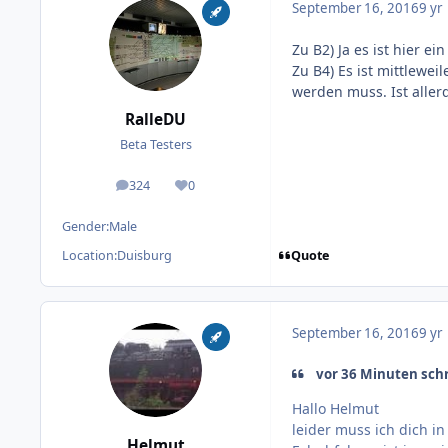
September 16, 2016
9 yr
Zu B2) Ja es ist hier ei
Zu B4) Es ist mittlewei
werden muss. Ist aller
RalleDU
Beta Testers
324
0
posts
Reputation
Gender:
Male
Quote
Location:
Duisburg
September 16, 2016
9 yr
vor 36 Minuten schr
Hallo Helmut
leider muss ich dich in
Helmut