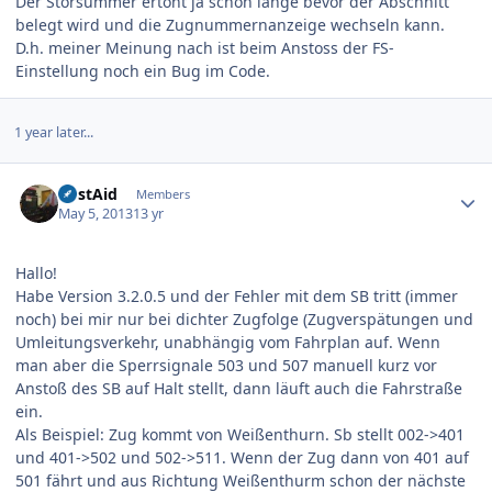
Der Störsummer ertönt ja schon lange bevor der Abschnitt
belegt wird und die Zugnummernanzeige wechseln kann.
D.h. meiner Meinung nach ist beim Anstoss der FS-
Einstellung noch ein Bug im Code.
1 year later...
Author stats
FirstAid
Members
May 5, 2013
13 yr
Hallo!
Habe Version 3.2.0.5 und der Fehler mit dem SB tritt (immer
noch) bei mir nur bei dichter Zugfolge (Zugverspätungen und
Umleitungsverkehr, unabhängig vom Fahrplan auf. Wenn
man aber die Sperrsignale 503 und 507 manuell kurz vor
Anstoß des SB auf Halt stellt, dann läuft auch die Fahrstraße
ein.
Als Beispiel: Zug kommt von Weißenthurn. Sb stellt 002->401
und 401->502 und 502->511. Wenn der Zug dann von 401 auf
501 fährt und aus Richtung Weißenthurm schon der nächste