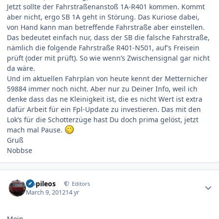
Jetzt sollte der Fahrstraßenanstoß 1A-R401 kommen. Kommt
aber nicht, ergo SB 1A geht in Störung. Das Kuriose dabei,
von Hand kann man betreffende Fahrstraße aber einstellen.
Das bedeutet einfach nur, dass der SB die falsche Fahrstraße,
nämlich die folgende Fahrstraße R401-N501, auf’s Freisein
prüft (oder mit prüft). So wie wenn’s Zwischensignal gar nicht
da wäre.
Und im aktuellen Fahrplan von heute kennt der Metternicher
59884 immer noch nicht. Aber nur zu Deiner Info, weil ich
denke dass das ne Kleinigkeit ist, die es nicht Wert ist extra
dafür Arbeit für ein Fpl-Update zu investieren. Das mit den
Lok’s für die Schotterzüge hast Du doch prima gelöst, jetzt
mach mal Pause.
Gruß
Nobbse
Author stats
Nopileos
Editors
March 9, 2012
14 yr
Moin,