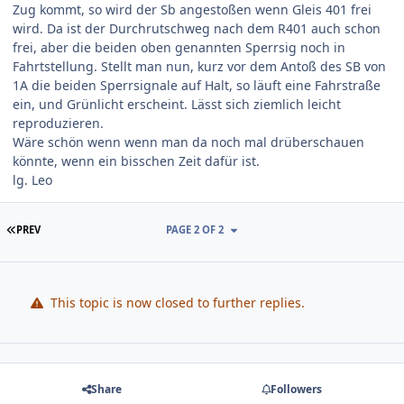
Zug kommt, so wird der Sb angestoßen wenn Gleis 401 frei
wird. Da ist der Durchrutschweg nach dem R401 auch schon
frei, aber die beiden oben genannten Sperrsig noch in
Fahrtstellung. Stellt man nun, kurz vor dem Antoß des SB von
1A die beiden Sperrsignale auf Halt, so läuft eine Fahrstraße
ein, und Grünlicht erscheint. Lässt sich ziemlich leicht
reproduzieren.
Wäre schön wenn wenn man da noch mal drüberschauen
könnte, wenn ein bisschen Zeit dafür ist.
lg. Leo
FIRST PAGE
PREV
PAGE 2 OF 2
This topic is now closed to further replies.
Share
Followers