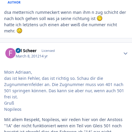
AUTHOR
dsa metternich rummeckert wenn man ihm n zug schicht der
nach koch gehen soll was ja seine richtung ist
hatte ich letztens uch einen aber weiß die nummer nicht
mehr.
Author stats
Fdl Scheer
Licensed
March 8, 2012
14 yr
Moin Adriaan,
das ist kein Fehler, das ist richtig so. Schau dir die
Zugnummernfelder an. Die Zugnummer muss von 401 nach
501 springen können. Das kann sie aber nur, wenn auch 501
frei ist.
Gruß
Nopileos
Mit allem Respekt, Nopileos, wir reden hier von der Anstoss
"1A" der nicht funktioniert wenn ein Teil von Gleis 501 noch
besetzt ist obwohl dies den Fahrweg ab "1A" gar nicht