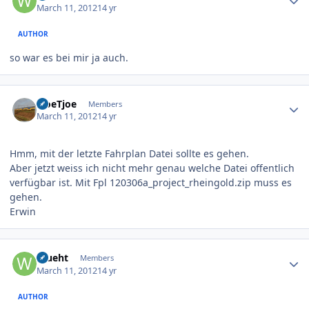
March 11, 2012
14 yr
AUTHOR
so war es bei mir ja auch.
Author stats
TjoeTjoe
Members
March 11, 2012
14 yr
Hmm, mit der letzte Fahrplan Datei sollte es gehen.
Aber jetzt weiss ich nicht mehr genau welche Datei offentlich
verfügbar ist. Mit Fpl 120306a_project_rheingold.zip muss es
gehen.
Erwin
Author stats
Wueht
Members
March 11, 2012
14 yr
AUTHOR