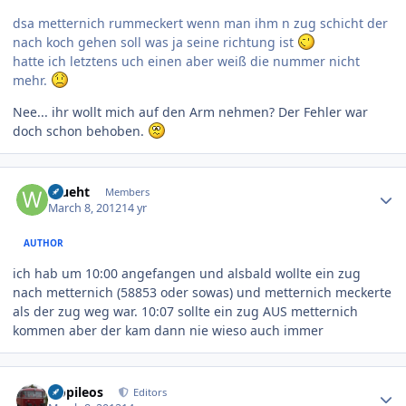
dsa metternich rummeckert wenn man ihm n zug schicht der
nach koch gehen soll was ja seine richtung ist
hatte ich letztens uch einen aber weiß die nummer nicht
mehr.
Nee... ihr wollt mich auf den Arm nehmen? Der Fehler war
doch schon behoben.
Author stats
Wueht
Members
March 8, 2012
14 yr
AUTHOR
ich hab um 10:00 angefangen und alsbald wollte ein zug
nach metternich (58853 oder sowas) und metternich meckerte
als der zug weg war. 10:07 sollte ein zug AUS metternich
kommen aber der kam dann nie wieso auch immer
Author stats
Nopileos
Editors