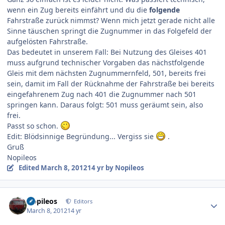
wenn ein Zug bereits einfährt und du die
folgende
Fahrstraße zurück nimmst? Wenn mich jetzt gerade nicht alle
Sinne täuschen springt die Zugnummer in das Folgefeld der
aufgelösten Fahrstraße.
Das bedeutet in unserem Fall: Bei Nutzung des Gleises 401
muss aufgrund technischer Vorgaben das nächstfolgende
Gleis mit dem nächsten Zugnummernfeld, 501, bereits frei
sein, damit im Fall der Rücknahme der Fahrstraße bei bereits
eingefahrenem Zug nach 401 die Zugnummer nach 501
springen kann. Daraus folgt: 501 muss geräumt sein, also
frei.
Passt so schon.
Edit: Blödsinnige Begründung... Vergiss sie
.
Gruß
Nopileos
Edited
March 8, 2012
14 yr
by Nopileos
Author stats
Nopileos
Editors
March 8, 2012
14 yr