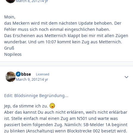
March 8, 2012
14 yr
Moin,
das Meckern wird mit dem nächsten Update behoben. Der
Fehler muss sich noch einmal eingeschlichen haben.
Das Erscheinen aus Metternich klappt bei mir mit allen Zügen
wunderbar. Und um 10:07 kommt kein Zug aus Metternich.
Gruß
Nopileos
Author stats
nobbse
Licensed
March 9, 2012
14 yr
Edit: Blödsinnige Begründung...
Jep, da stimme ich zu.
Aber das kannst Du auch nicht erklären, weil’s nicht erklärbar
ist. Stelle einfach mal einen Zug am N501 und warte was
passiert beim folgenden Zug. Nämlich: SB-Melder 1A beginnt
zu blinken (Anschaltung) wenn Blockstrecke 002 besetzt wird.