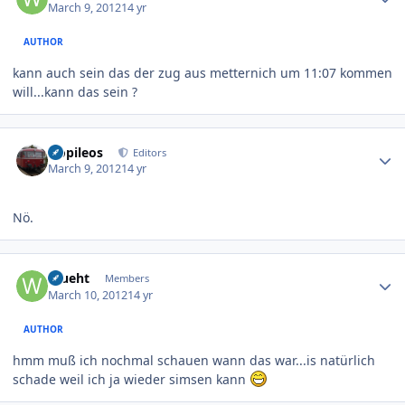
March 9, 2012
14 yr
AUTHOR
kann auch sein das der zug aus metternich um 11:07 kommen
will...kann das sein ?
Author stats
Nopileos
Editors
March 9, 2012
14 yr
Nö.
Author stats
Wueht
Members
March 10, 2012
14 yr
AUTHOR
hmm muß ich nochmal schauen wann das war...is natürlich
schade weil ich ja wieder simsen kann