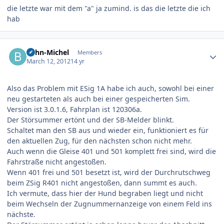
die letzte war mit dem "a" ja zumind. is das die letzte die ich
hab
Author stats
Bahn-Michel
Members
March 12, 2012
14 yr
Also das Problem mit ESig 1A habe ich auch, sowohl bei einer
neu gestarteten als auch bei einer gespeicherten Sim.
Version ist 3.0.1.6, Fahrplan ist 120306a.
Der Störsummer ertönt und der SB-Melder blinkt.
Schaltet man den SB aus und wieder ein, funktioniert es für
den aktuellen Zug, für den nächsten schon nicht mehr.
Auch wenn die Gleise 401 und 501 komplett frei sind, wird die
Fahrstraße nicht angestoßen.
Wenn 401 frei und 501 besetzt ist, wird der Durchrutschweg
beim ZSig R401 nicht angestoßen, dann summt es auch.
Ich vermute, dass hier der Hund begraben liegt und nicht
beim Wechseln der Zugnummernanzeige von einem Feld ins
nächste.