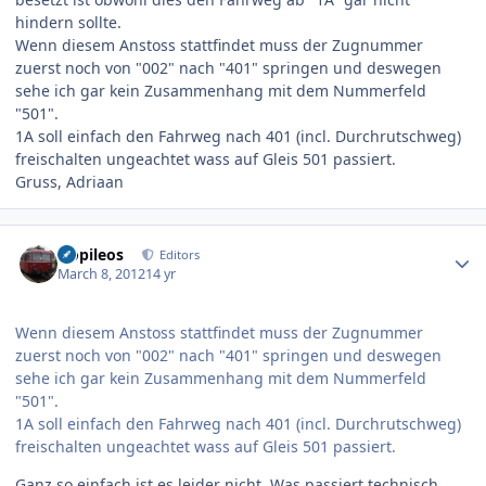
hindern sollte.
Wenn diesem Anstoss stattfindet muss der Zugnummer
zuerst noch von "002" nach "401" springen und deswegen
sehe ich gar kein Zusammenhang mit dem Nummerfeld
"501".
1A soll einfach den Fahrweg nach 401 (incl. Durchrutschweg)
freischalten ungeachtet wass auf Gleis 501 passiert.
Gruss, Adriaan
Author stats
Nopileos
Editors
March 8, 2012
14 yr
Wenn diesem Anstoss stattfindet muss der Zugnummer
zuerst noch von "002" nach "401" springen und deswegen
sehe ich gar kein Zusammenhang mit dem Nummerfeld
"501".
1A soll einfach den Fahrweg nach 401 (incl. Durchrutschweg)
freischalten ungeachtet wass auf Gleis 501 passiert.
Ganz so einfach ist es leider nicht. Was passiert technisch,