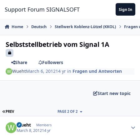
Skip to content
Support Forum SIGNALSOFT
Sign In
Home
Deutsch
Stellwerk Koblenz-Lützel (KKOL)
Fragen 
Selbststellbetrieb vom Signal 1A
Share
Followers
Wueht
March 6, 2012
14 yr
in
Fragen und Antworten
Start new topic
FIRST PAGE
PREV
PAGE 2 OF 2
Author stats
Wueht
Members
March 8, 2012
14 yr