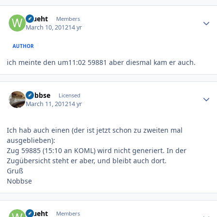
Author stats
Wueht
Members
March 10, 2012
14 yr
AUTHOR
ich meinte den um11:02 59881 aber diesmal kam er auch.
Author stats
nobbse
Licensed
March 11, 2012
14 yr
Ich hab auch einen (der ist jetzt schon zu zweiten mal
ausgeblieben):
Zug 59885 (15:10 an KOML) wird nicht generiert. In der
Zugübersicht steht er aber, und bleibt auch dort.
Gruß
Nobbse
Author stats
Wueht
Members