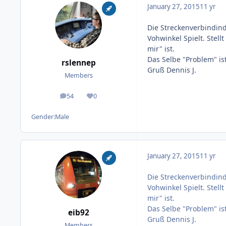
January 27, 2015
11 yr
Die Streckenverbindind
Vohwinkel Spielt. Stel
mir" ist.
Das Selbe "Problem" i
rslennep
Gruß Dennis J.
Members
54
0
posts
Reputation
Gender:
Male
January 27, 2015
11 yr
Die Streckenverbindind
Vohwinkel Spielt. Stel
mir" ist.
Das Selbe "Problem" i
eib92
Gruß Dennis J.
Members