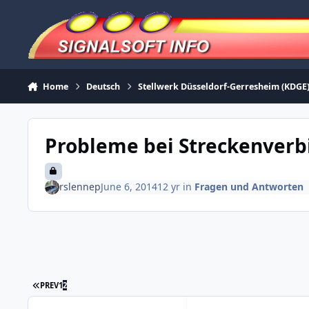
Skip to content
Home
Deutsch
Stellwerk Düsseldorf-Gerresheim (KDGE
Probleme bei Streckenver
rslennep
June 6, 2014
12 yr
in
Fragen und Antworten
FIRST PAGE
PREV
1
2