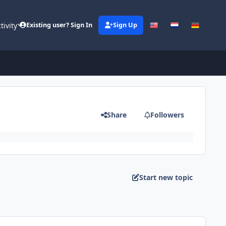
tivity
Existing user? Sign In
Sign Up
Share
Followers
Start new topic