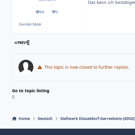
Das kann ich bestätige
64
0
posts
Reputation
Gender:
Male
FIRST PAGE
PREV
1
2
This topic is now closed to further replies.
Go to topic listing
Home
Deutsch
Stellwerk Düsseldorf-Gerresheim (KDGE